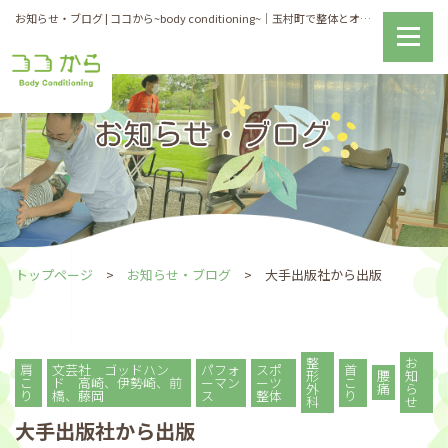
お知らせ・ブログ | ココから~body conditioning~｜玉村町で整体とオーダーメイドインソールの製作が得意な整体院
トップページ
お知らせ・ブログ
大手出版社から出版
整
お
肩
文芸社 ゴッドハン
パフォ
スポ
首
形
腰
知
こ
ド 高崎、伊勢崎、前
ーマン
ーツ
こ
外
痛
ら
り
橋、藤岡
ス
整体
り
科
せ
大手出版社から出版